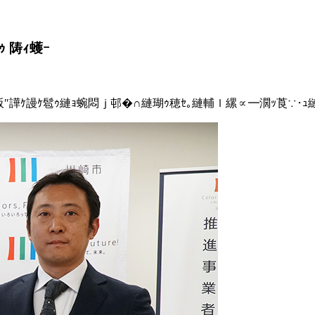
 陦ｨ蠖ｰ
→蜒阪″譁ｹ謾ｹ髱ｩ縺ｮ蜿悶ｊ邨�∩縺瑚ｩ穂ｾ｡縺輔ｌ縲∝━濶ｯ莨