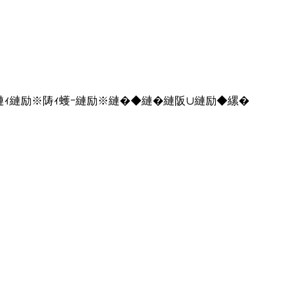
∵･ｭ縺ｨ縺励※陦ｨ蠖ｰ縺励※縺�◆縺�縺阪∪縺励◆縲�