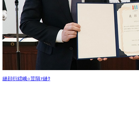
縺顔衍繧峨○荳隕ｧ縺ｸ