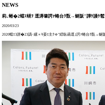
NEWS
莉､蜥�2蟷ｴ蠎ｦ 逕溽肇諤ｧ蜷台ｸ翫→蜒阪″譁ｹ謾ｹ髱ｩ
2020/03/23
2020蟷ｴ3譛�23譌･縲∝ｷ晏ｴ主ｸゅ°繧臥函逕｣諤ｧ蜷台ｸ翫