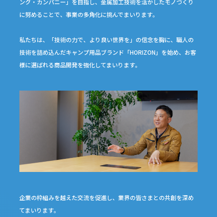
ング・
カンパニー」を目指し、金属加工技術を活かしたモノづくり
に努めること
で、事業の多角化に挑んでまいります｡
私たちは、「技術の力で、より良い世界を」の信念を胸に、職人の
技術を
詰め込んだキャンプ用品ブランド「HORIZON」を始め、お客
様に選ばれ
る商品開発を強化してまいります｡
企業の枠組みを越えた交流を促進し、業界の皆さまとの共創
を深め
てまいります｡