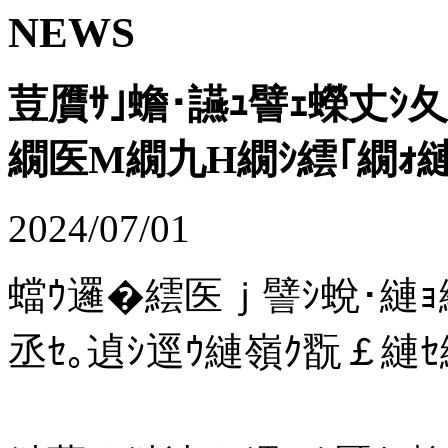
NEWS
荳贋ｻ｣蟾･讌ｭ譬ｪ蠑丈ｼ
繝医Μ繝九Η繝ｼ繧｢繝ｫ
2024/07/01
蟷ｳ邏�繧医ｊ譬ｼ蛻･縺
丞ｾ｡遉ｼ逕ｳ縺嶺ｸ翫￡縺ｾ