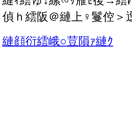
縺ｨ繧ゅ↓縲∽ｻ雁ｾ後→繧ゆ
偵ｈ繧阪＠縺上♀鬘倥＞逕
縺顔衍繧峨○荳隕ｧ縺ｸ