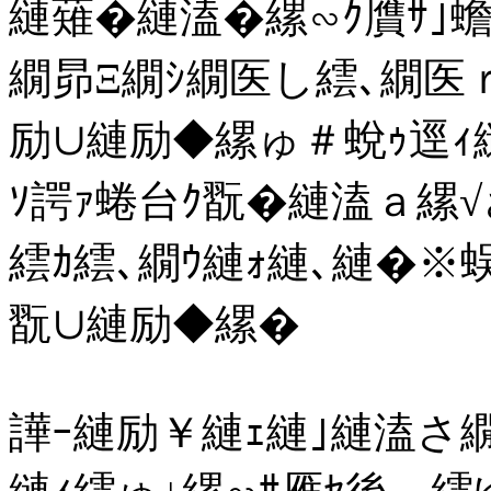
縺薙�縺溘�縲∽ｸ贋ｻ｣蟾･
繝昴Ξ繝ｼ繝医し繧､繝医
励∪縺励◆縲ゅ＃蛻ｩ逕ｨ
ｿ諤ｧ蜷台ｸ翫�縺溘ａ縲
繧ｶ繧､繝ｳ縺ｫ縺､縺�※
翫∪縺励◆縲�
譁ｰ縺励￥縺ｪ縺｣縺溘さ